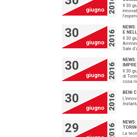
30
Il 30 g
giugno
innovat
l’esper
NEWS:
30
E NEL
Il 30 g
giugno
Amminis
Sale d'
NEWS:
30
IMPRE
Il 30 g
giugno
di Tori
cosa ri
BENI C
30
L'innov
Instant
giugno
NEWS:
29
TORIN
La tec