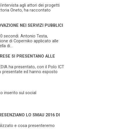
ntervista agli attori dei progetti
ittoria Oneto, ha raccontato
AZIONE NEI SERVIZI PUBBLICI
 90 secondi. Antonio Testa,
one di Coperniko applicato alle
a di...
PRESE SI PRESENTANO ALLE
EDIA ha presentato, con il Polo ICT
ono presentate ed hanno esposto
o inserito sul social
RESENZIANO LO SMAU 2016 DI
alizzato e cosa presenteremo