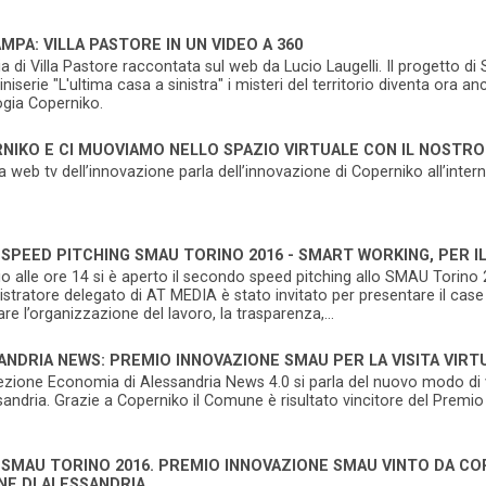
MPA: VILLA PASTORE IN UN VIDEO A 360
ia di Villa Pastore raccontata sul web da Lucio Laugelli. Il progetto 
iniserie "L'ultima casa a sinistra" i misteri del territorio diventa ora a
ogia Coperniko.
NIKO E CI MUOVIAMO NELLO SPAZIO VIRTUALE CON IL NOSTRO
la web tv dell’innovazione parla dell’innovazione di Coperniko all’intern
 SPEED PITCHING SMAU TORINO 2016 - SMART WORKING, PER 
glio alle ore 14 si è aperto il secondo speed pitching allo SMAU Torino
tratore delegato di AT MEDIA è stato invitato per presentare il case 
are l’organizzazione del lavoro, la trasparenza,...
ANDRIA NEWS: PREMIO INNOVAZIONE SMAU PER LA VISITA VIRTU
ezione Economia di Alessandria News 4.0 si parla del nuovo modo di v
sandria. Grazie a Coperniko il Comune è risultato vincitore del Prem
 SMAU TORINO 2016. PREMIO INNOVAZIONE SMAU VINTO DA COP
E DI ALESSANDRIA