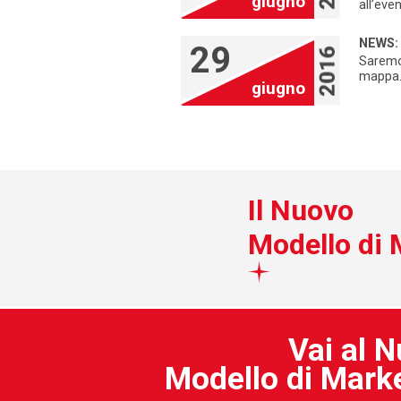
giugno
all’even
NEWS:
29
Saremo 
mappa
giugno
Il Nuovo
Modello di 
Vai al 
Modello di Mark