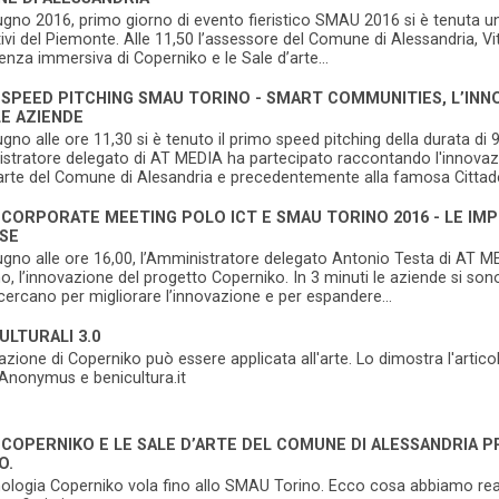
iugno 2016, primo giorno di evento fieristico SMAU 2016 si è tenuta un'i
ivi del Piemonte. Alle 11,50 l’assessore del Comune di Alessandria, V
ienza immersiva di Coperniko e le Sale d’arte...
 SPEED PITCHING SMAU TORINO - SMART COMMUNITIES, L’INNOV
LE AZIENDE
iugno alle ore 11,30 si è tenuto il primo speed pitching della durata di
tratore delegato di AT MEDIA ha partecipato raccontando l'innovazi
arte del Comune di Alesandria e precedentemente alla famosa Cittadell
 CORPORATE MEETING POLO ICT E SMAU TORINO 2016 - LE IM
SE
iugno alle ore 16,00, l’Amministratore delegato Antonio Testa di AT M
no, l’innovazione del progetto Coperniko. In 3 minuti le aziende si s
cercano per migliorare l’innovazione e per espandere...
ULTURALI 3.0
azione di Coperniko può essere applicata all'arte. Lo dimostra l'articol
Anonymus e benicultura.it
 COPERNIKO E LE SALE D’ARTE DEL COMUNE DI ALESSANDRIA P
O.
nologia Coperniko vola fino allo SMAU Torino. Ecco cosa abbiamo re