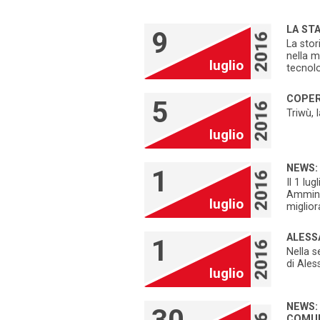
LA STA
9
La stor
nella m
luglio
tecnol
COPER
5
Triwù, 
luglio
NEWS:
1
Il 1 lu
Amminis
luglio
miglior
ALESS
1
Nella s
di Ales
luglio
NEWS:
COMUN