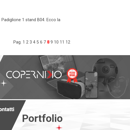
 Padiglione 1 stand B04. Ecco la
Pag.
1
2
3
4
5
6
7
8
9
10
11
12
Portfolio