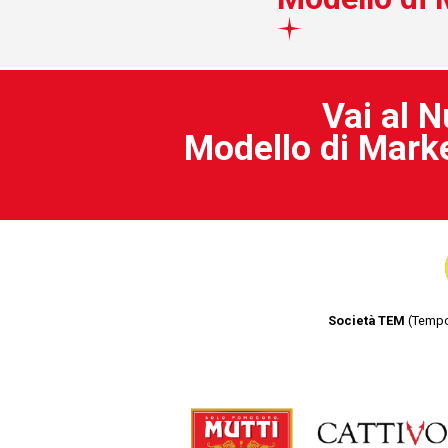
Vai al 
Modello di Mark
Società TEM
(Tempor