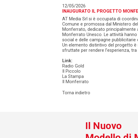
12/05/2026
INAUGURATO IL PROGETTO MONFER
AT Media Srl si è occupata di coordina
Comune e promossa dal Ministero dello
Monferrato, dedicato principalmente a s
Monferrato Unesco. Le attività hanno c
social e delle campagne pubblicitarie 
Un elemento distintivo del progetto è 
sfruttate per rendere l’esperienza, tr
Link:
Radio Gold
Il Piccolo
La Stampa
Il Monferrato
Torna indietro
Il Nuovo
Modello di 